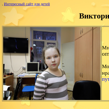
.
Интересный сайт для детей
Виктори
Мн
оп
Мо
нр
пу