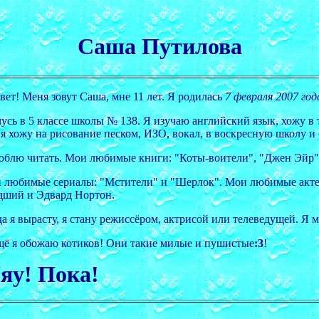
Саша Путилова
вет! Меня зовут Саша, мне 11 лет. Я родилась
7 февраля 2007 год
чусь в 5 классе школы № 138. Я изучаю английский язык, хожу в
я хожу на рисование песком, ИЗО, вокал, в воскресную школу и с
юблю читать. Мои любимые книги: "Коты-воители", "Джен Эйр"
 любимые сериалы: "Мстители" и "Шерлок". Мои любимые акте
дший и Эдвард Нортон.
да я вырасту, я стану режиссёром, актрисой или телеведущей. Я
щё я обожаю котиков! Они такие милые и пушистые
:3
!
яу! Пока!