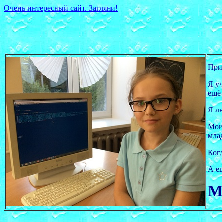
Очень интересный сайт. Загляни!
При
Я у
ещё 
Я л
Мои
мла
Ког
А е
М