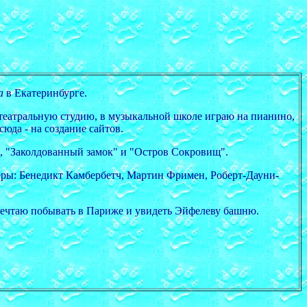
а
в Екатеринбурге.
 театральную студию, в музыкальной школе играю на пианино,
юда - на создание сайтов.
, "Заколдованный замок" и "Остров Сокровищ".
ры: Бенедикт Камбербетч, Мартин Фримен, Роберт-Дауни-
 мечтаю побывать в Париже и увидеть Эйфелеву башню.