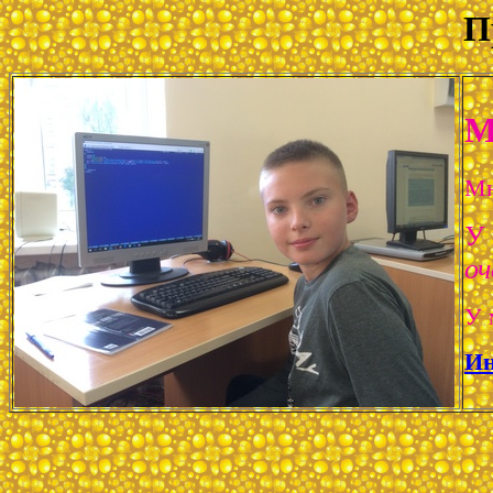
П
М
Mн
У 
оч
У 
Ин