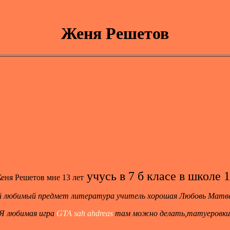
Женя Решетов
учусь в 7 б класе в школе 
еня Решетов мне 13 лет
 любимый предмет литература учитель хорошая Любовь Мат
 любимая игра
GTA sah ahdreas
там можно делать,татуеровки,п