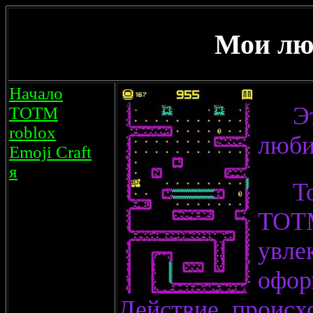
Мои лю
Начало
Э
TOTM
roblox
люби
Emoji Craft
я
T
TO
увл
офор
Действие происх