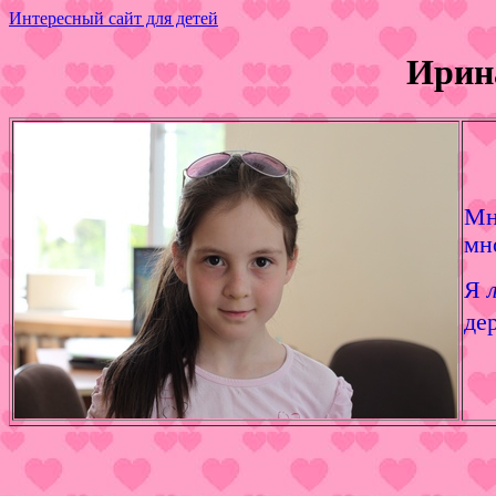
Интересный сайт для детей
Ирин
Мн
мн
Я
л
де