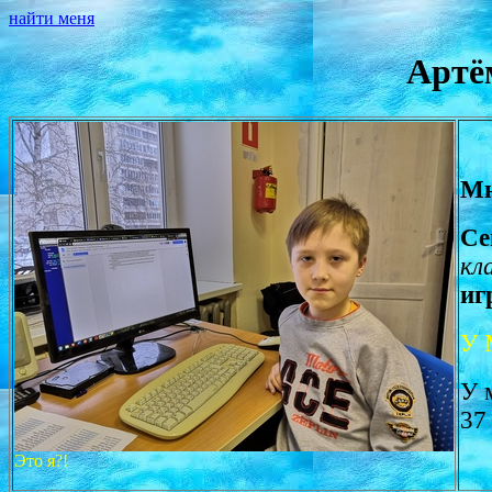
найти меня
Артё
Мн
Се
кл
иг
У 
У 
37
Это я?!