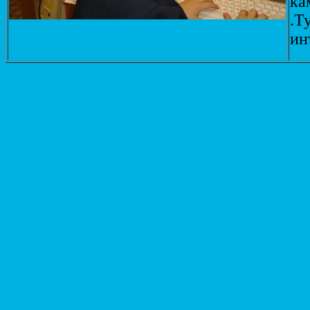
ка
.Т
ин