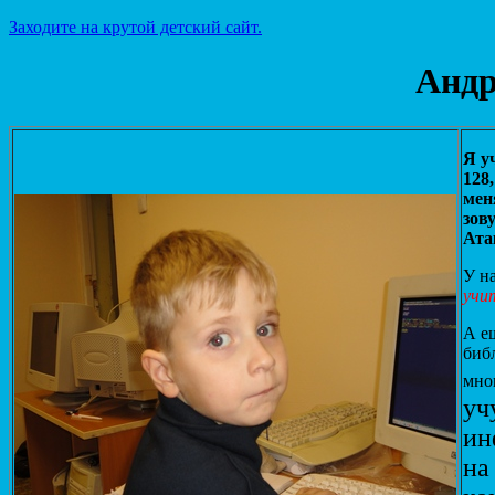
Заходите на крутой детский сайт.
Андр
Я у
128,
мен
зов
Ата
У н
учи
А еш
биб
мно
уч
ин
на