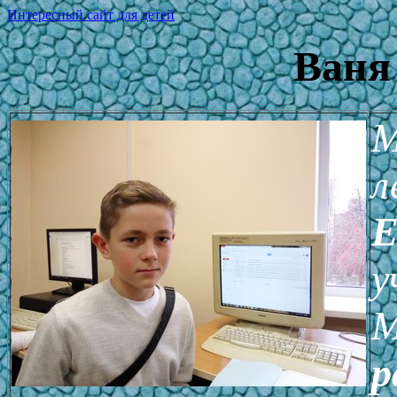
Интересный сайт для детей
Ваня
М
л
Е
у
М
р