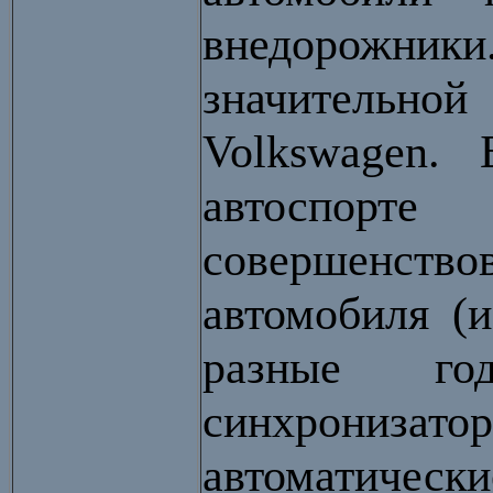
внедорожники
значительно
Volkswagen.
автоспорт
совершенст
автомобиля (и
разные го
синхрониза
автоматичес