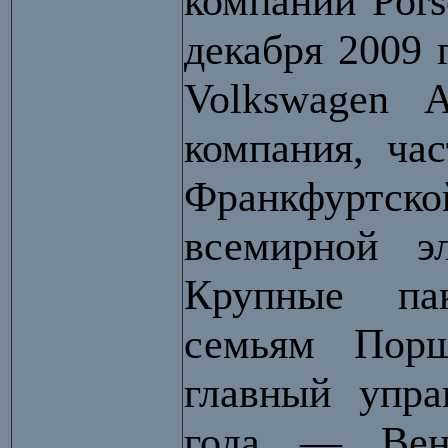
компании Pors
декабря 2009 
Volkswagen 
компания, ча
Франкфуртск
всемирной эл
Крупные па
семьям Пор
главный упр
года — Венд