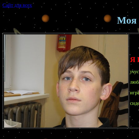
Сaйт для всех
Moя 
Я 
учус
люб
игр
сид